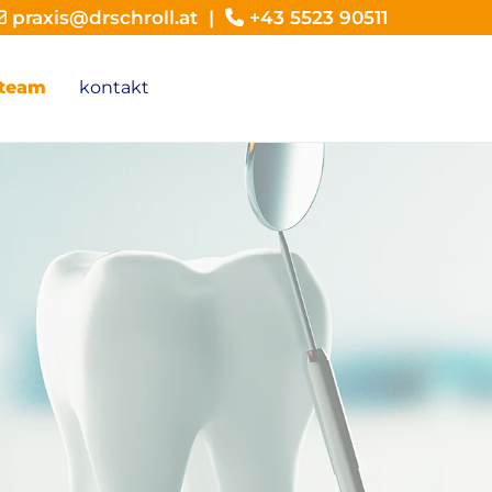
praxis@drschroll.at
|
+43 5523 90511


team
kontakt