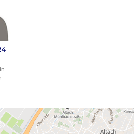
24
in
n